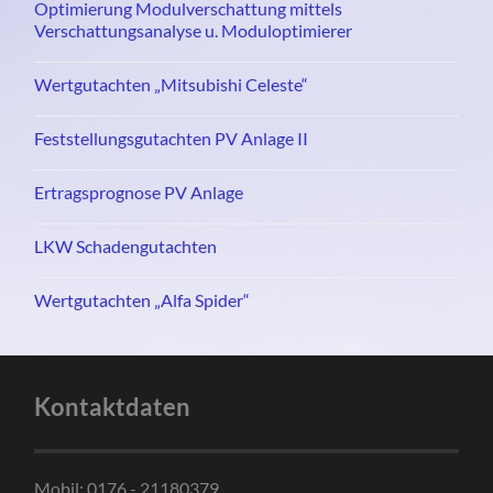
Optimierung Modulverschattung mittels
Verschattungsanalyse u. Moduloptimierer
Wertgutachten „Mitsubishi Celeste“
Feststellungsgutachten PV Anlage II
Ertragsprognose PV Anlage
LKW Schadengutachten
Wertgutachten „Alfa Spider“
Kontaktdaten
Mobil: 0176 - 21180379